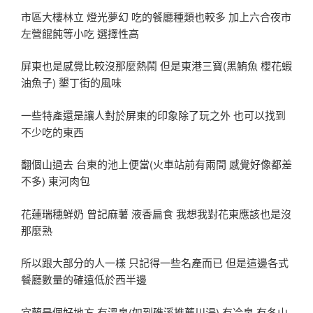
市區大樓林立 燈光夢幻 吃的餐廳種類也較多 加上六合夜市
左營餛飩等小吃 選擇性高
屏東也是感覺比較沒那麼熱鬧 但是東港三寶(黑鮪魚 櫻花蝦
油魚子) 墾丁街的風味
一些特產還是讓人對於屏東的印象除了玩之外 也可以找到
不少吃的東西
翻個山過去 台東的池上便當(火車站前有兩間 感覺好像都差
不多) 東河肉包
花蓮瑞穗鮮奶 曾記麻薯 液香扁食 我想我對花東應該也是沒
那麼熟
所以跟大部分的人一樣 只記得一些名產而已 但是這邊各式
餐廳數量的確遠低於西半邊
宜蘭是個好地方 有溫泉(如到礁溪推薦川湯) 有冷泉 有冬山