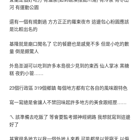
河 有運動公園
還有一個有規劃過 方方正正的羅東夜市 這邊包心粉圓應該
是比較出名的
基隆就是廟口聞名了 它的餐廳也是感覺不多 但是小吃的數
量 倒是頗驚人
外島澎湖可以吃到許多本島很少見到的東西 仙人掌冰 黑糖
糕 夜釣小管……
23個行政區 319個鄉鎮 每個地方都有它各自的風味跟特色
寫一寫總是會讓人不禁回味起許多地方的美食跟經歷……
ㄟ 該準備去吃飯了 等會要監考類神經網路 我想就寫到這邊
好了
其實很多地方以我一個外地人來看 可能都是以管窺天 以偏