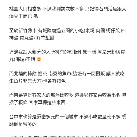
桃園人口相當多 不過我到訪次數不多 只記得石門活魚跟大
溪豆干而已 嗚
至於新竹縣市 有城隍廟過五關的小吃(米粉 肉圓 蚵仔煎 四
神湯 貢丸湯) 有竹塹餅
這邊我跟大部分的人所擁有的刻板印象一樣 就是米粉與貢
丸(海瑞)不錯
而北埔的柿餅 擂茶 南寮的魚市(這邊有一間攤販 讓人試吃
生魚片非常大方)也各有特色
而苗栗算是客家人的部落比較多 這邊以客家菜較為出名 包
括了板條 客家草粿這些東西
台中市也算是還蠻多元的一個城市 不過小吃數量較不多 餐
廳倒是蠻多的