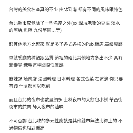
台灣的美食名產真的不少 由北到南 都有不同的風味跟特色
台北縣市感覺除了一些名產之外(ex:深坑老街的豆腐 淡水
的阿給,魚酥 九份竽圓…等)
跟其他地方比起來 就是多了各式各樣的Pub,飯店,高級餐廳
單就餐廳的種類跟品質 這裡的確比其他地方多出不少 具有
鼎泰豐 糖朝這種國際性餐廳
麻辣鍋 燒肉店 法國料理 日本料理 各式合菜 在這邊 你只要
有錢 什麼都可以吃到
而且台北的夜市也數量頗多 士林夜市的大餅包小餅 華西街
夜市的蛇肉 師大夜市的滷味
不可否認 台北吃的多元性應該是其他縣市無法比得上的 不
過物價也相對偏高