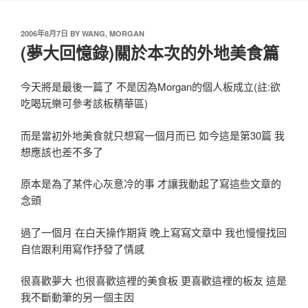
2006年8月7日
BY
WANG, MORGAN
(夢大回憶錄)關於本次的外地美食篇
今天將是最後一篇了 不是因為Morgan的個人板成立(註:欲
吃喝玩樂可參考該板精華區)
而是當初外地美食就只想寫一個月而已 如今這是第30篇 我
想應該也差不多了
原本是為了某件心灰意冷的事 才讓我動起了寫這些文章的
念頭
過了一個月 在白天操作期貨 晚上寫寫文章中 我也慢慢找回
自信跟利用寫作抒發了情感
很喜歡夢大 也很喜歡這裡的美食板 更喜歡這裡的板友 這是
我不斷動筆的另一個主因