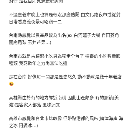
蚵仔 是我目前見過最肥美的
不過嘉義市晚上也算是較沒那麼熱鬧 由文化路夜市或從射
日塔看嘉義夜景可略窺一二
台南縣感覺以農產品較為出名(ex:白河蓮子大餐 官田菱角
關廟鳳梨 玉井芒果…)
台南市就是古蹟跟小吃最為獨步全台了 這邊的小吃數量跟
種類 我窮數年之力尚無法吃遍
走在台南 好像每一間都是歷史悠久 動不動就是幾十年老店
高雄縣由於有的地方靠近南橫 因此山產頗多 有的鄉鎮(美
濃)是客家人部落 風味迥異
高雄市感覺和台北市比較像 但帶點港都的風味(旗津海產 海
之冰 阿婆冰…)