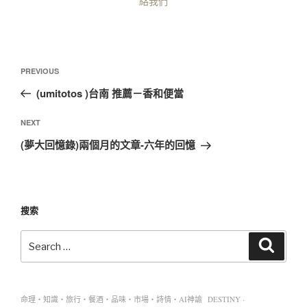
絡我們
PREVIOUS
(umitotos )台南 推薦－香和便當
NEXT
(夢大回憶錄)兩個月的文章-六年的回憶
搜索
命理・知識・旅行・餐酒・品味・市場・詩情・AI神諭 DESTINY ·