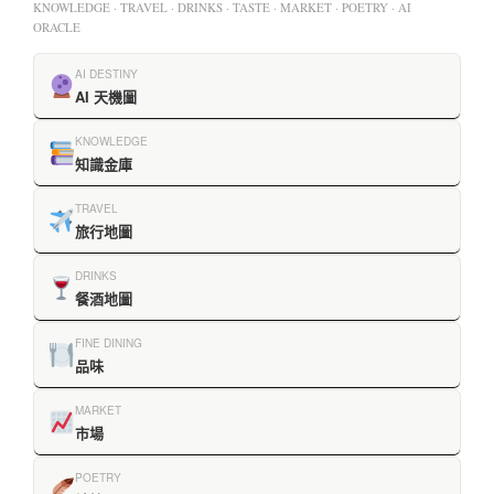
KNOWLEDGE · TRAVEL · DRINKS · TASTE · MARKET · POETRY · AI
ORACLE
AI DESTINY
AI 天機圖
KNOWLEDGE
知識金庫
TRAVEL
旅行地圖
DRINKS
餐酒地圖
FINE DINING
品味
MARKET
市場
POETRY