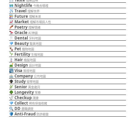
Taste
理解品味
Nightlife
今晚去哪裡
Travel
理解世界
Future
理解未來
Market
理解市場與人性
Poetry
理解情緒
Oracle
AI神諭
Dental
牙科地圖
Beauty
醫美地圖
Pet
寵物地圖
Fertility
生殖地圖
Hair
植髮地圖
Design
設計地圖
Visa
簽證地圖
Company
公司地圖
Study
留學地圖
Senior
黃金歲月
Longevity
常春
Checkup
璞康
Collect
稀有保值收藏
DD
盡職調查
Anti-Fraud
防詐避雷