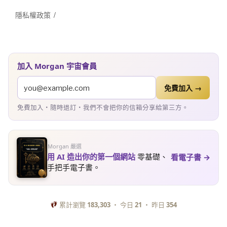
隱私權政策
加入 Morgan 宇宙會員
免費加入 →
免費加入・隨時退訂・我們不會把你的信箱分享給第三方。
Morgan 嚴選
用 AI 造出你的第一個網站
零基礎、
看電子書 →
手把手電子書。
累計瀏覽
183,303
・ 今日
21
・ 昨日
354