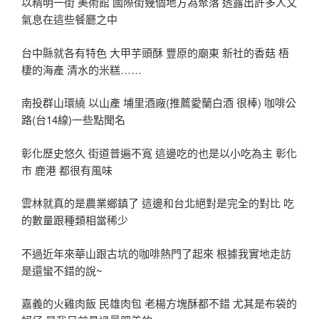
以精明一街 美術館 國際街幾個地方為聚落 透露出許多人文
氣息在這些餐廳之中
台中縣就各有特色 大甲芋頭酥 豐原的廟東 新社的香菇 梧
棲的海產 清水的米糕……
南投群山環繞 以山產 埔里酒廠(推薦愛蘭白酒 很棒) 咖啡公
路(台14線)一些點聞名
彰化歷史悠久 街道普遍不寬 這邊吃的也是以小吃為主 彰化
市 鹿港 都很有風味
雲林就真的是農業鄉鎮了 這邊和台北絕對是完全的對比 吃
的數量跟種類相當稀少
不過近年來華山跟古坑的咖啡熱門了起來 根據我實地走訪
是還蠻不錯的說~
嘉義的火雞肉飯 民雄肉包 老楊方塊酥都不錯 尤其是布袋的