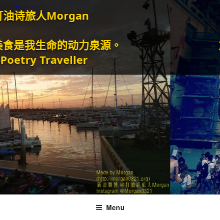
人Morgan
我生命的动力泉源。
旅行和
y Traveller
Menu