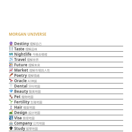
MORGAN UNIVERSE
Destiny
理解自己
Taste
理解品味
Nightlife
今晚去哪裡
Travel
理解世界
Future
理解未來
Market
理解市場與人性
Poetry
理解情緒
Oracle
AI神諭
Dental
牙科地圖
Beauty
醫美地圖
Pet
寵物地圖
Fertility
生殖地圖
Hair
植髮地圖
Design
設計地圖
Visa
簽證地圖
Company
公司地圖
Study
留學地圖