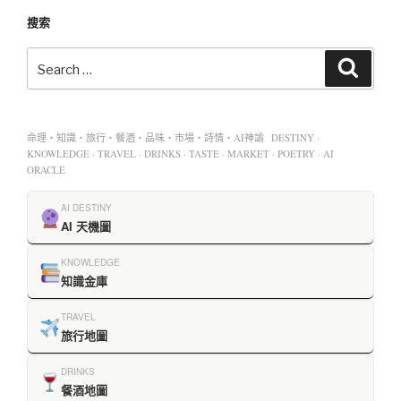
搜索
命理・知識・旅行・餐酒・品味・市場・詩情・AI神諭 DESTINY ·
KNOWLEDGE · TRAVEL · DRINKS · TASTE · MARKET · POETRY · AI
ORACLE
AI DESTINY
AI 天機圖
KNOWLEDGE
知識金庫
TRAVEL
旅行地圖
DRINKS
餐酒地圖