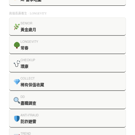
高端長壽養生 · LONGEVITY
SENIOR
黃金歲月
LONGEVITY
常春
CHECKUP
璞康
COLLECT
稀有保值收藏
DD
盡職調查
ANTI-FRAUD
防詐避雷
TREND