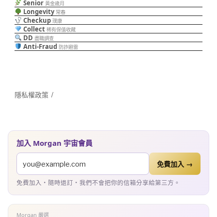
Senior
黃金歲月
Longevity
常春
Checkup
璞康
Collect
稀有保值收藏
DD
盡職調查
Anti-Fraud
防詐避雷
隱私權政策
加入 Morgan 宇宙會員
免費加入 →
免費加入・隨時退訂・我們不會把你的信箱分享給第三方。
Morgan 嚴選