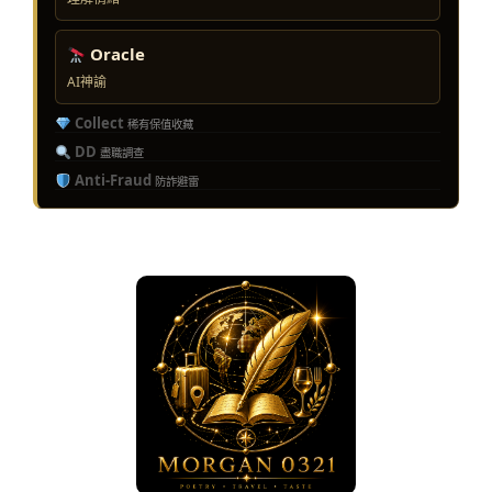
Oracle
AI神諭
Collect
稀有保值收藏
DD
盡職調查
Anti-Fraud
防詐避雷