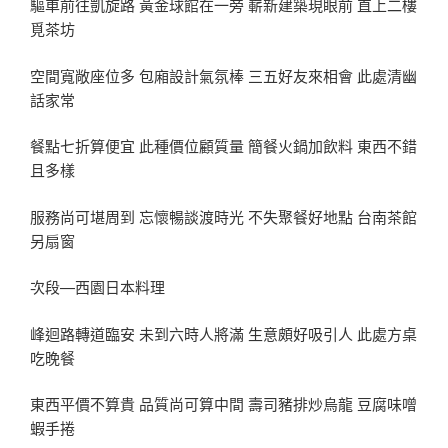
驅車前往凱旋路 黃金球館在一旁 嶄新建築現眼前 直上二樓
覓茶坊
空間寬敞座位多 包廂設計氣氛棒 三五好友來相會 此處清幽
話家常
餐點七折算便宜 此種價位顧質量 簡餐火鍋加飲料 東西不錯
且多樣
服務尚可堪周到 忘懷暢談渡時光 不失聚餐好地點 台南茶館
另扇窗
次段—西園日本料理
峰迴路轉道臨安 未到六時人將滿 生意頗好吸引人 此處方桌
吃晚餐
東西平價不算貴 品質尚可算中間 壽司豬排炒烏龍 豆腐味噌
蝦手捲