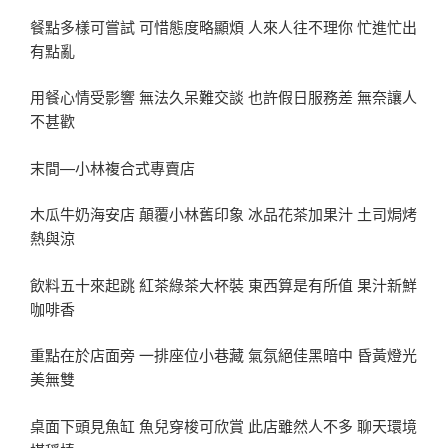
餐點多樣可嘗試 可惜態度略顯煩 人來人往不理你 忙進忙出
有點亂
用餐心情受影響 無法久呆難交談 也許假日服務差 無奈讓人
不甚歡
末間—小林複合式專賣店
木瓜牛奶海安店 顛覆小林舊印象 冰品花茶加果汁 土司焗烤
熱與涼
飲料五十來起跳 紅茶綠茶大杯裝 東西算是有所值 果汁新鮮
咖啡香
重點在於店面旁 一排座位小巷藏 氣氛絕佳黑暗中 昏黃燈光
美無雙
桌面下頭見魚缸 魚兒穿梭可欣賞 此店雖然人不多 聊天環境