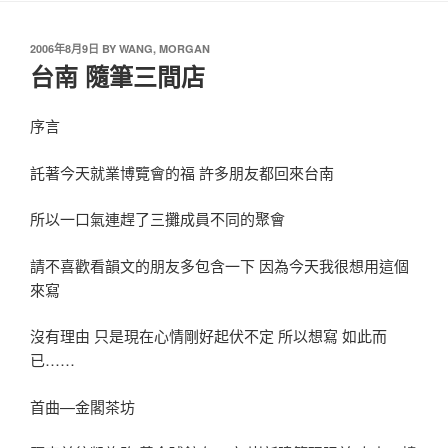
2006年8月9日
BY
WANG, MORGAN
台南 隨筆三間店
序言
託著今天就業博覽會的福 許多朋友都回來台南
所以一口氣連趕了三攤成員不同的聚會
請不喜歡看韻文的朋友多包含一下 因為今天我很想用這個
來寫
沒有理由 只是現在心情剛好起伏不定 所以想寫 如此而
已……
首曲—金閣茶坊