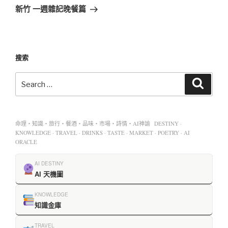
新竹 一週雜記晚餐篇
搜索
命理・知識・旅行・餐酒・品味・市場・詩情・AI神諭 DESTINY ·
KNOWLEDGE · TRAVEL · DRINKS · TASTE · MARKET · POETRY · AI
ORACLE
AI DESTINY
AI 天機圖
KNOWLEDGE
知識金庫
TRAVEL