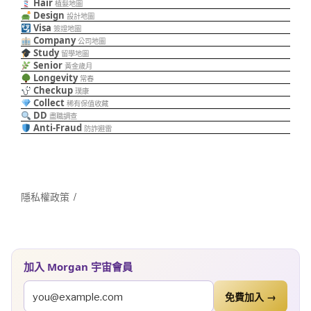
Hair
植髮地圖
Design
設計地圖
Visa
簽證地圖
Company
公司地圖
Study
留學地圖
Senior
黃金歲月
Longevity
常春
Checkup
璞康
Collect
稀有保值收藏
DD
盡職調查
Anti-Fraud
防詐避雷
隱私權政策
加入 Morgan 宇宙會員
免費加入 →