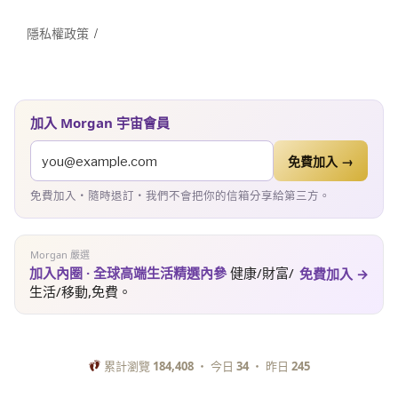
隱私權政策
加入 Morgan 宇宙會員
免費加入 →
免費加入・隨時退訂・我們不會把你的信箱分享給第三方。
Morgan 嚴選
加入內圈 · 全球高端生活精選內參
健康/財富/
免費加入 →
生活/移動,免費。
累計瀏覽
184,408
・ 今日
34
・ 昨日
245