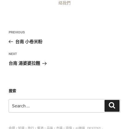
絡我們
PREVIOUS
台南 小卷米粉
NEXT
台南 湯婆婆拉麵
搜索
命理・知識・旅行・餐酒・品味・市場・詩情・AI神諭 DESTINY ·