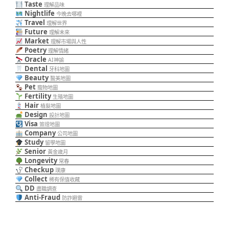
Taste
理解品味
Nightlife
今晚去哪裡
Travel
理解世界
Future
理解未來
Market
理解市場與人性
Poetry
理解情緒
Oracle
AI神諭
Dental
牙科地圖
Beauty
醫美地圖
Pet
寵物地圖
Fertility
生殖地圖
Hair
植髮地圖
Design
設計地圖
Visa
簽證地圖
Company
公司地圖
Study
留學地圖
Senior
黃金歲月
Longevity
常春
Checkup
璞康
Collect
稀有保值收藏
DD
盡職調查
Anti-Fraud
防詐避雷