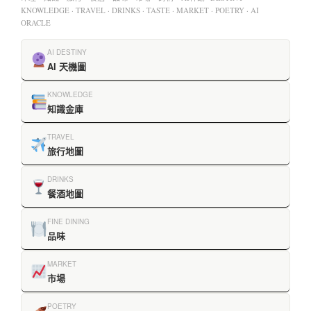
KNOWLEDGE · TRAVEL · DRINKS · TASTE · MARKET · POETRY · AI
ORACLE
AI DESTINY
AI 天機圖
KNOWLEDGE
知識金庫
TRAVEL
旅行地圖
DRINKS
餐酒地圖
FINE DINING
品味
MARKET
市場
POETRY