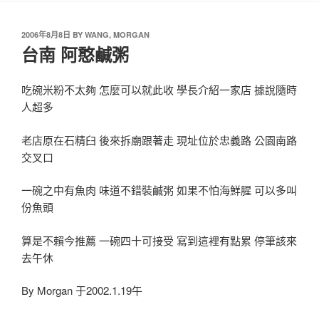
2006年8月8日
BY
WANG, MORGAN
台南 阿憨鹹粥
吃碗米粉不太夠 怎麼可以就此收 學長介紹一家店 據說隨時
人超多
老店原在石精臼 後來拆廟跟著走 現址位於忠義路 公園南路
交叉口
一碗之中有魚肉 味道不錯裝鹹粥 如果不怕海鮮腥 可以多叫
份魚頭
算是不賴今推薦 一碗四十可接受 寫到這裡有點累 停筆該來
去午休
By Morgan 于2002.1.19午