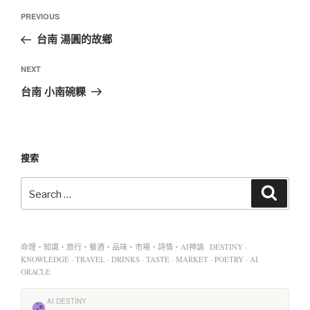
PREVIOUS
台南 湯圓的故鄉
NEXT
台南 小南碗粿
搜索
命理・知識・旅行・餐酒・品味・市場・詩情・AI神諭 DESTINY ·
KNOWLEDGE · TRAVEL · DRINKS · TASTE · MARKET · POETRY · AI
ORACLE
AI DESTINY