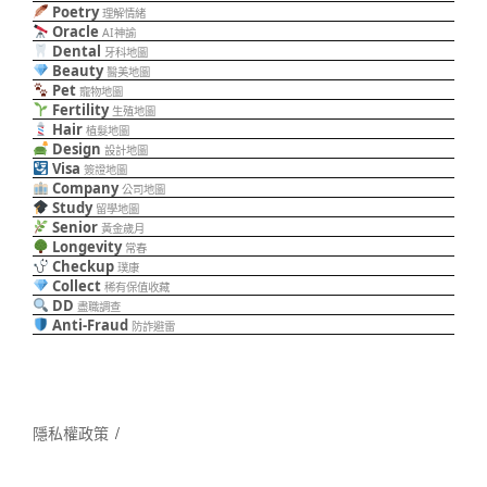
Poetry
理解情緒
Oracle
AI神諭
Dental
牙科地圖
Beauty
醫美地圖
Pet
寵物地圖
Fertility
生殖地圖
Hair
植髮地圖
Design
設計地圖
Visa
簽證地圖
Company
公司地圖
Study
留學地圖
Senior
黃金歲月
Longevity
常春
Checkup
璞康
Collect
稀有保值收藏
DD
盡職調查
Anti-Fraud
防詐避雷
隱私權政策