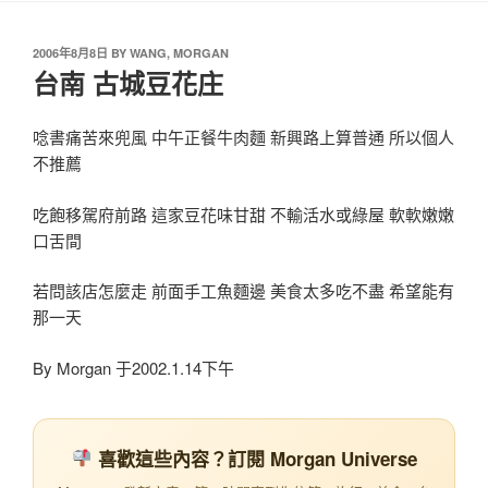
2006年8月8日
BY
WANG, MORGAN
台南 古城豆花庄
唸書痛苦來兜風 中午正餐牛肉麵 新興路上算普通 所以個人
不推薦
吃飽移駕府前路 這家豆花味甘甜 不輸活水或綠屋 軟軟嫩嫩
口舌間
若問該店怎麼走 前面手工魚麵邊 美食太多吃不盡 希望能有
那一天
By Morgan 于2002.1.14下午
喜歡這些內容？訂閱 Morgan Universe