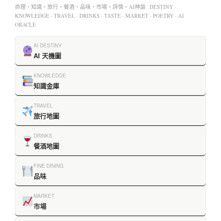
命理・知識・旅行・餐酒・品味・市場・詩情・AI神諭 DESTINY ·
KNOWLEDGE · TRAVEL · DRINKS · TASTE · MARKET · POETRY · AI
ORACLE
AI DESTINY
AI 天機圖
KNOWLEDGE
知識金庫
TRAVEL
旅行地圖
DRINKS
餐酒地圖
FINE DINING
品味
MARKET
市場