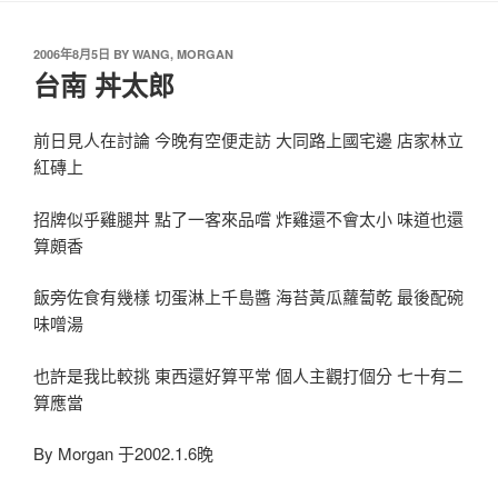
2006年8月5日
BY
WANG, MORGAN
台南 丼太郎
前日見人在討論 今晚有空便走訪 大同路上國宅邊 店家林立
紅磚上
招牌似乎雞腿丼 點了一客來品嚐 炸雞還不會太小 味道也還
算頗香
飯旁佐食有幾樣 切蛋淋上千島醬 海苔黃瓜蘿蔔乾 最後配碗
味噌湯
也許是我比較挑 東西還好算平常 個人主觀打個分 七十有二
算應當
By Morgan 于2002.1.6晚