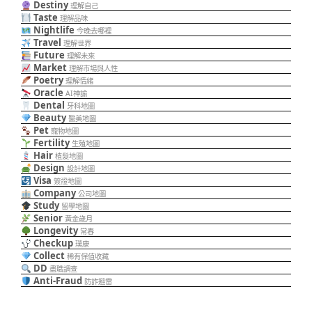
Destiny
理解自己
Taste
理解品味
Nightlife
今晚去哪裡
Travel
理解世界
Future
理解未來
Market
理解市場與人性
Poetry
理解情緒
Oracle
AI神諭
Dental
牙科地圖
Beauty
醫美地圖
Pet
寵物地圖
Fertility
生殖地圖
Hair
植髮地圖
Design
設計地圖
Visa
簽證地圖
Company
公司地圖
Study
留學地圖
Senior
黃金歲月
Longevity
常春
Checkup
璞康
Collect
稀有保值收藏
DD
盡職調查
Anti-Fraud
防詐避雷