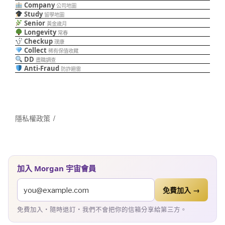
Company
公司地圖
Study
留學地圖
Senior
黃金歲月
Longevity
常春
Checkup
璞康
Collect
稀有保值收藏
DD
盡職調查
Anti-Fraud
防詐避雷
隱私權政策
加入 Morgan 宇宙會員
免費加入 →
免費加入・隨時退訂・我們不會把你的信箱分享給第三方。