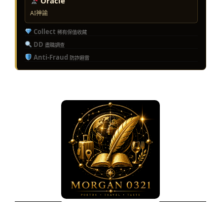
Oracle
AI神諭
Collect
稀有保值收藏
DD
盡職調查
Anti-Fraud
防詐避雷