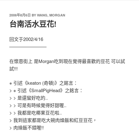
2006年8月6日
BY
WANG, MORGAN
台南活水豆花!
回文于2002/4/16
————————
在懷恩街上 是Morgan吃到現在覺得最喜歡的豆花 可以試
試!!!
※ 引述《keaton (奇頓)》之銘言：
> ※ 引述《SmallPigHead》之銘言：
> > 是還蠻好吃的..
> > 可是有時候覺得好甜喔..
> > 我都是吃椰果豆花啦..
> 我到這家都是吃大碗肉燥飯和紅豆豆花，
> 肉燥飯不錯喔!!