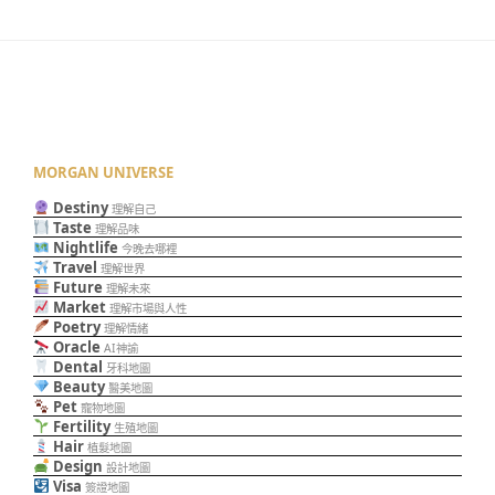
MORGAN UNIVERSE
Destiny
理解自己
Taste
理解品味
Nightlife
今晚去哪裡
Travel
理解世界
Future
理解未來
Market
理解市場與人性
Poetry
理解情緒
Oracle
AI神諭
Dental
牙科地圖
Beauty
醫美地圖
Pet
寵物地圖
Fertility
生殖地圖
Hair
植髮地圖
Design
設計地圖
Visa
簽證地圖