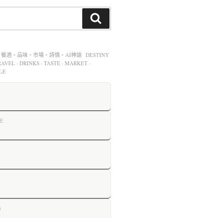
酒・品味・市場・詩情・AI神諭 DESTINY
AVEL · DRINKS · TASTE · MARKET ·
LE
E
G