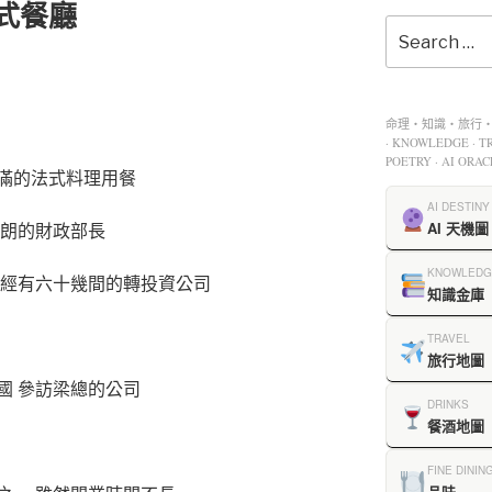
法式餐廳
命理・知識・旅行・餐
· KNOWLEDGE · TR
POETRY · AI ORAC
滿的法式料理用餐
AI DESTINY
伊朗的財政部長
AI 天機圖
KNOWLEDG
已經有六十幾間的轉投資公司
知識金庫
TRAVEL
旅行地圖
國 參訪梁總的公司
DRINKS
餐酒地圖
FINE DININ
品味