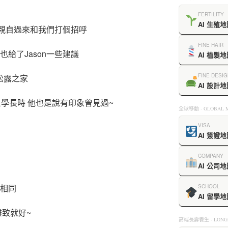
FERTILITY
AI 生殖地
也親自過來和我們打個招呼
FINE HAIR
給了Jason一些建議
AI 植髮地
FINE DESIG
松露之家
AI 設計地
旦學長時 他也是說有印象曾見過~
全球移動 · GLOBAL M
VISA
AI 簽證地
COMPANY
AI 公司地
盡相同
SCHOOL
AI 留學地
盡致就好~
高端長壽養生 · LONGE