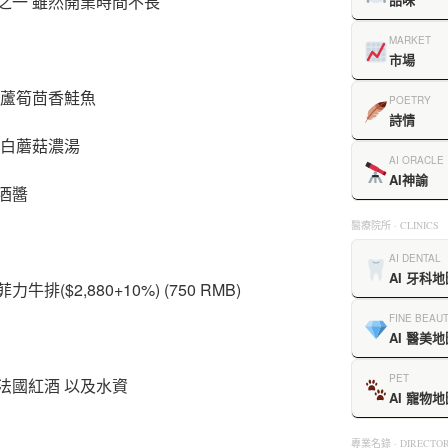
之一 雖然開業時間不長
MARKET
市場
綠蘆筍茴香鮭魚
POETRY
詩情
蛋白蘑菇濃湯
AI ORACLE
AI神諭
酒醬
醫療院所 · CLINICS
AI DENTAL
AI 牙科地
$2,880+10%) (750 RMB)
FINE BEAU
AI 醫美地
PET
法國紅酒 以及水資
AI 寵物地
專業名錄 · DIRECTOR