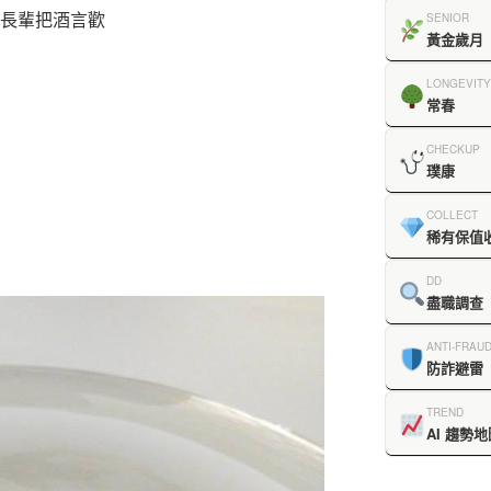
和長輩把酒言歡
SENIOR
黃金歲月
LONGEVITY
常春
CHECKUP
璞康
COLLECT
稀有保值
DD
盡職調查
ANTI-FRAU
防詐避雷
TREND
AI 趨勢地