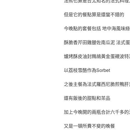
法熊也算是台北知名的法式料理
但是它的餐點算是還蠻不錯的
今晚點的套餐包括 地中海風味
酥脆香芹田雞腿佐南瓜泥 法式
爐烤酥皮油封鷓鴣黃金蛋襯波特
以荔枝雪酪作為Sorbet
之後主餐為法式羅西尼脆煎鴨肝菲力牛排(
還有飯後的甜點和茶品
加上今晚開的兩瓶合計六千多的
又是一頓所費不斐的晚餐