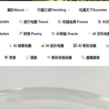
關於About
行遍江湖Traveling
吃遍天下Gourmet
tlife
旅行地圖 Travel
知識金庫 Future
AI天
arket
詩情 Poetry
AI神諭 Oracle
AI 牙科地
AI 植髮地圖
AI 設計地圖
AI 移民地圖
常春
璞康
稀有保值收藏
盡職調查