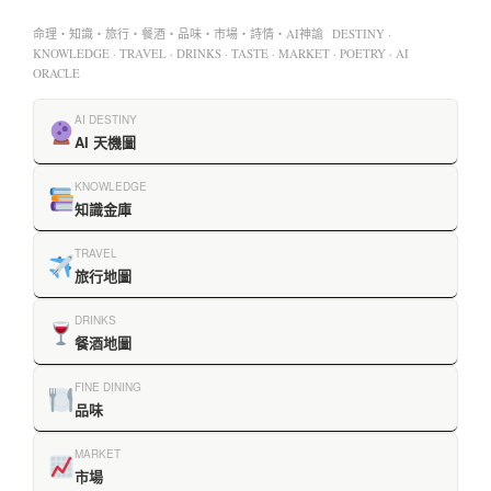
命理・知識・旅行・餐酒・品味・市場・詩情・AI神諭 DESTINY ·
KNOWLEDGE · TRAVEL · DRINKS · TASTE · MARKET · POETRY · AI
ORACLE
AI DESTINY
AI 天機圖
KNOWLEDGE
知識金庫
TRAVEL
旅行地圖
DRINKS
餐酒地圖
FINE DINING
品味
MARKET
市場