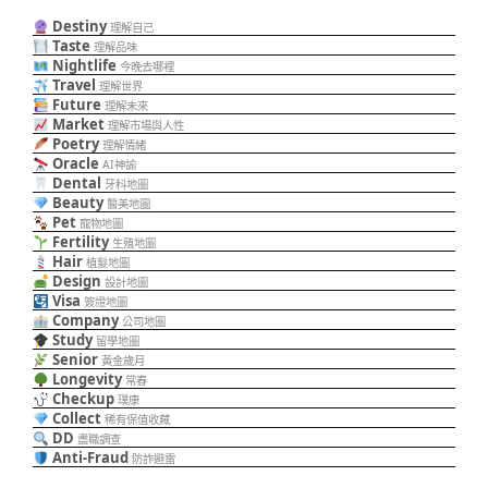
Destiny
理解自己
Taste
理解品味
Nightlife
今晚去哪裡
Travel
理解世界
Future
理解未來
Market
理解市場與人性
Poetry
理解情緒
Oracle
AI神諭
Dental
牙科地圖
Beauty
醫美地圖
Pet
寵物地圖
Fertility
生殖地圖
Hair
植髮地圖
Design
設計地圖
Visa
簽證地圖
Company
公司地圖
Study
留學地圖
Senior
黃金歲月
Longevity
常春
Checkup
璞康
Collect
稀有保值收藏
DD
盡職調查
Anti-Fraud
防詐避雷