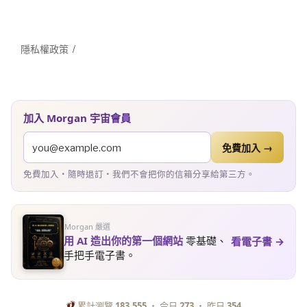
隱私權政策
加入 Morgan 宇宙會員
免費加入 →
免費加入・隨時退訂・我們不會把你的信箱分享給第三方。
Morgan 嚴選
用 AI 造出你的第一個網站
零基礎、
看電子書 →
手把手電子書。
累計瀏覽
183,555
・ 今日
273
・ 昨日
354