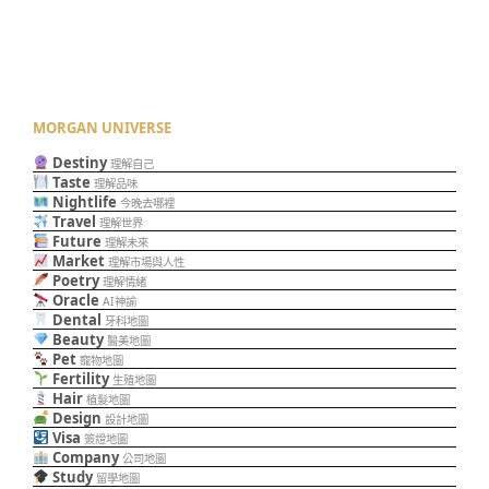
MORGAN UNIVERSE
Destiny
理解自己
Taste
理解品味
Nightlife
今晚去哪裡
Travel
理解世界
Future
理解未來
Market
理解市場與人性
Poetry
理解情緒
Oracle
AI神諭
Dental
牙科地圖
Beauty
醫美地圖
Pet
寵物地圖
Fertility
生殖地圖
Hair
植髮地圖
Design
設計地圖
Visa
簽證地圖
Company
公司地圖
Study
留學地圖