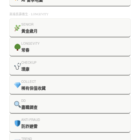
高端長壽養生 · LONGEVITY
SENIOR
黃金歲月
LONGEVITY
常春
CHECKUP
璞康
COLLECT
稀有保值收藏
DD
盡職調查
ANTI-FRAUD
防詐避雷
TREND