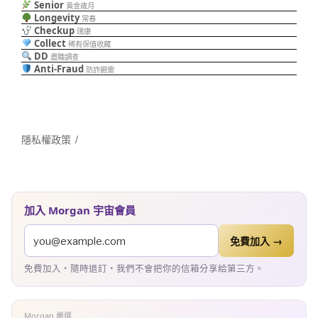
Senior
黃金歲月
Longevity
常春
Checkup
璞康
Collect
稀有保值收藏
DD
盡職調查
Anti-Fraud
防詐避雷
隱私權政策
加入 Morgan 宇宙會員
免費加入 →
免費加入・隨時退訂・我們不會把你的信箱分享給第三方。
Morgan 嚴選