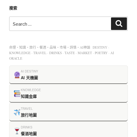
搜索
命理・知識・旅行・餐酒・品味・市場・詩情・AI神諭 DESTINY ·
KNOWLEDGE · TRAVEL · DRINKS · TASTE · MARKET · POETRY · AI
ORACLE
AI DESTINY
AI 天機圖
KNOWLEDGE
知識金庫
TRAVEL
旅行地圖
DRINKS
餐酒地圖