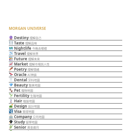
MORGAN UNIVERSE
Destiny
理解自己
Taste
理解品味
Nightlife
今晚去哪裡
Travel
理解世界
Future
理解未來
Market
理解市場與人性
Poetry
理解情緒
Oracle
AI神諭
Dental
牙科地圖
Beauty
醫美地圖
Pet
寵物地圖
Fertility
生殖地圖
Hair
植髮地圖
Design
設計地圖
Visa
簽證地圖
Company
公司地圖
Study
留學地圖
Senior
黃金歲月