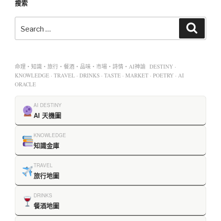
搜索
命理・知識・旅行・餐酒・品味・市場・詩情・AI神諭 DESTINY ·
KNOWLEDGE · TRAVEL · DRINKS · TASTE · MARKET · POETRY · AI
ORACLE
AI DESTINY
AI 天機圖
KNOWLEDGE
知識金庫
TRAVEL
旅行地圖
DRINKS
餐酒地圖