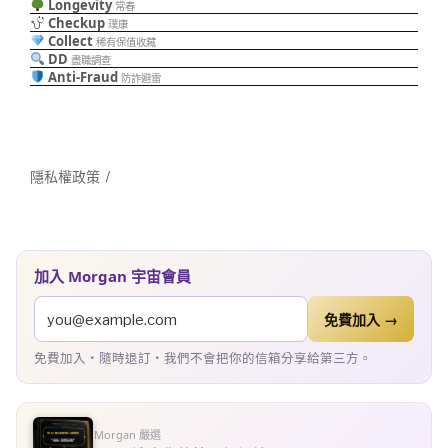
Longevity
常春
Checkup
璞康
Collect
稀有保值收藏
DD
盡職調查
Anti-Fraud
防詐避雷
隱私權政策
加入 Morgan 宇宙會員
免費加入 →
免費加入・隨時退訂・我們不會把你的信箱分享給第三方。
Morgan 嚴選