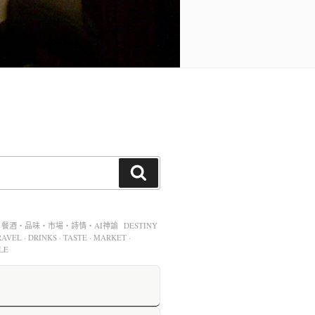
酒・品味・市場・詩情・AI神諭 DESTINY
AVEL · DRINKS · TASTE · MARKET ·
LE