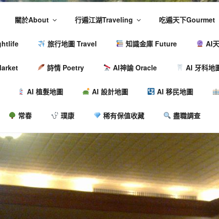
關於About
行遍江湖Traveling
吃遍天下Gourmet
tlife
旅行地圖 Travel
知識金庫 Future
AI天
arket
詩情 Poetry
AI神諭 Oracle
AI 牙科地
AI 植髮地圖
AI 設計地圖
AI 移民地圖
常春
璞康
稀有保值收藏
盡職調查