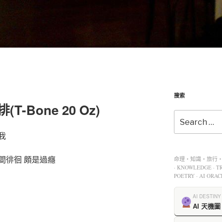
搜索
-Bone 20 Oz)
我
間徘徊 頗是過癮
命理・知識・旅行・餐
· KNOWLEDGE · TR
POETRY · AI ORAC
AI DESTINY
AI 天機圖