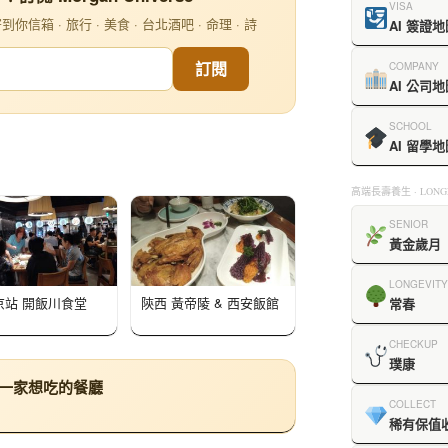
VISA
信箱 · 旅行 · 美食 · 台北酒吧 · 命理 · 詩
AI 簽證地
訂閱
COMPANY
AI 公司地
SCHOOL
AI 留學地
高端長壽養生 · LONGE
SENIOR
黃金歲月
LONGEVITY
京站 開飯川食堂
陝西 黃帝陵 & 西安飯館
常春
CHECKUP
璞康
下一家想吃的餐廳
COLLECT
稀有保值