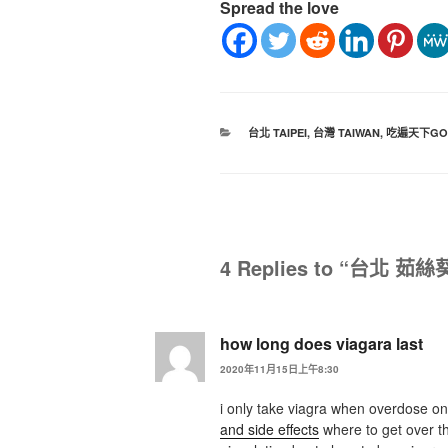
Spread the love
台北 TAIPEI
,
台灣 TAIWAN
,
吃遍天下GO
4 Replies to “台北 茹絲
how long does viagara last
2020年11月15日上午8:30
i only take viagra when overdose on 
and side effects
where to get over t