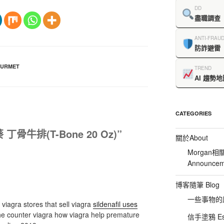
DD
盡職調查
ANTI-FRAU
防詐避雷
URMET
TREND
AI 趨勢地
CATEGORIES
葵 丁骨牛排(T-Bone 20 Oz)”
關於About
Morgan相
Announcem
博客隨筆 Blog
一些事物的感想
viagra stores that sell viagra
sildenafil uses
he counter viagra how viagra help premature
信手塗鴉 Es