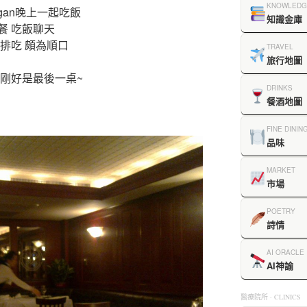
KNOWLEDG
gan晚上一起吃飯
知識金庫
餐 吃飯聊天
排吃 頗為順口
TRAVEL
旅行地圖
子剛好是最後一桌~
DRINKS
餐酒地圖
FINE DININ
品味
MARKET
市場
POETRY
詩情
AI ORACLE
AI神諭
醫療院所 · CLINICS