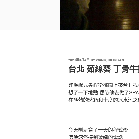
2020年3月4日
BY
WANG, MORGAN
台北 茹絲葵 丁骨牛排(T
昨晚穆兄專程從桃園上來台北找
想了一下地點 便帶他去做了SPA
在極熱的烤箱和十度的冰水池之
今天則是寫了一天的程式後
傍晚忽然接到梁總的電話