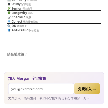
公司地圖
Study
留學地圖
Senior
黃金歲月
Longevity
常春
Checkup
璞康
Collect
稀有保值收藏
DD
盡職調查
Anti-Fraud
防詐避雷
隱私權政策
加入 Morgan 宇宙會員
免費加入 →
免費加入・隨時退訂・我們不會把你的信箱分享給第三方。