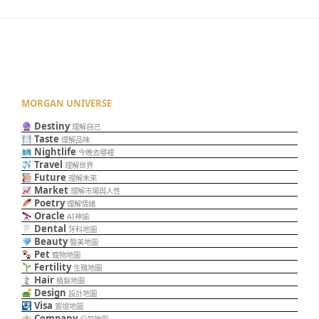
MORGAN UNIVERSE
Destiny
理解自己
Taste
理解品味
Nightlife
今晚去哪裡
Travel
理解世界
Future
理解未來
Market
理解市場與人性
Poetry
理解情緒
Oracle
AI神諭
Dental
牙科地圖
Beauty
醫美地圖
Pet
寵物地圖
Fertility
生殖地圖
Hair
植髮地圖
Design
設計地圖
Visa
簽證地圖
Company