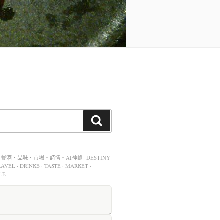
酒・品味・市場・詩情・AI神諭 DESTINY
AVEL · DRINKS · TASTE · MARKET ·
LE