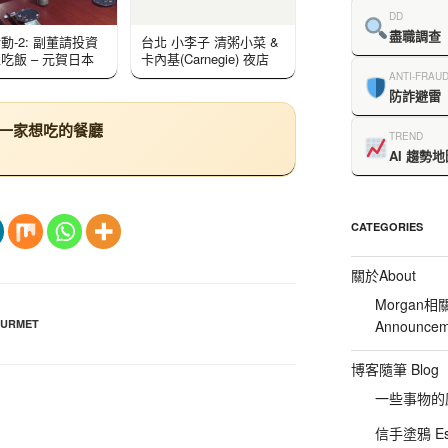
DD
盡職調查
動-2: 副董請投資
台北 小李子 清粥小菜 &
吃飯 – 元賀日本
卡內基(Carnegie) 夜店
ANTI-FRAU
防詐避雷
下一家想吃的餐廳
TREND
AI 趨勢地
CATEGORIES
關於About
Morgan相
URMET
Announcem
博客隨筆 Blog
一些事物的感想
信手塗鴉 Es