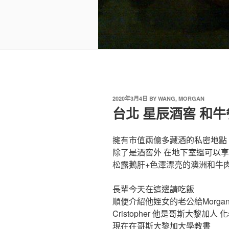
2020年3月4日
BY
WANG, MORGAN
台北 星辰酒窖 和牛
擁有市值兩億多藏酒的私密地點
除了是酒窖外 在地下室還可以
松露鵝肝+色澤漂亮的澳洲和牛
長輩今天在這邊請吃飯
順便介紹他姪女的老公給Morga
Cristopher 他是哥斯大黎加人
現在在哥斯大黎加大學教書