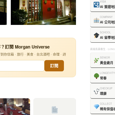
VISA
AI 簽證地
COMPANY
AI 公司地
SCHOOL
AI 留學地
閱 Morgan Universe
高端長壽養生 · LONGE
信箱 · 旅行 · 美食 · 台北酒吧 · 命理 · 詩
SENIOR
黃金歲月
訂閱
LONGEVITY
常春
CHECKUP
璞康
COLLECT
稀有保值