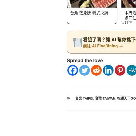
台北 藍象廷 泰式火鍋
本周活
處同仁
料理
看餓了嗎？讓 AI 幫你挑
前往 AI FineDining →
Spread the love
台北 TAIPEI
,
台灣 TAIWAN
,
吃遍天下GO