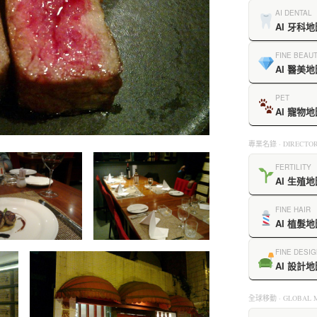
AI DENTAL
AI 牙科地
FINE BEAU
AI 醫美地
PET
AI 寵物地
專業名錄 · DIRECTOR
FERTILITY
AI 生殖地
FINE HAIR
AI 植髮地
FINE DESIG
AI 設計地
全球移動 · GLOBAL M