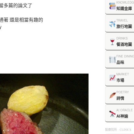
KNOWLEDG
當多篇的論文了
知識金庫
通著 還是相當有趣的
TRAVEL
y
旅行地圖
DRINKS
餐酒地圖
FINE DININ
品味
MARKET
市場
POETRY
詩情
AI ORACLE
AI神諭
醫療院所 · CLINICS