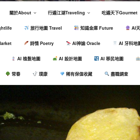
關於About
行遍江湖Traveling
吃遍天下Gourmet
tlife
旅行地圖 Travel
知識金庫 Future
AI天
arket
詩情 Poetry
AI神諭 Oracle
AI 牙科地
AI 植髮地圖
AI 設計地圖
AI 移民地圖
常春
璞康
稀有保值收藏
盡職調查