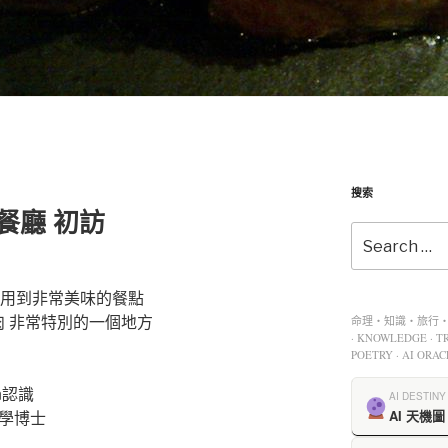
搜索
餐廳 初訪
享用到非常美味的餐點
肉 非常特別的一個地方
命理・知識・旅行・餐
· KNOWLEDGE · TR
POETRY · AI ORAC
n認識
AI DESTINY
 化學博士
AI 天機圖