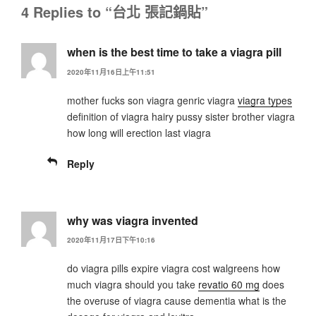
4 Replies to “台北 張記鍋貼”
when is the best time to take a viagra pill
2020年11月16日上午11:51
mother fucks son viagra genric viagra
viagra types
definition of viagra hairy pussy sister brother viagra
how long will erection last viagra
Reply
why was viagra invented
2020年11月17日下午10:16
do viagra pills expire viagra cost walgreens how
much viagra should you take
revatio 60 mg
does
the overuse of viagra cause dementia what is the