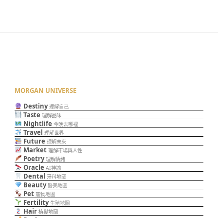
MORGAN UNIVERSE
Destiny
理解自己
Taste
理解品味
Nightlife
今晚去哪裡
Travel
理解世界
Future
理解未來
Market
理解市場與人性
Poetry
理解情緒
Oracle
AI神諭
Dental
牙科地圖
Beauty
醫美地圖
Pet
寵物地圖
Fertility
生殖地圖
Hair
植髮地圖