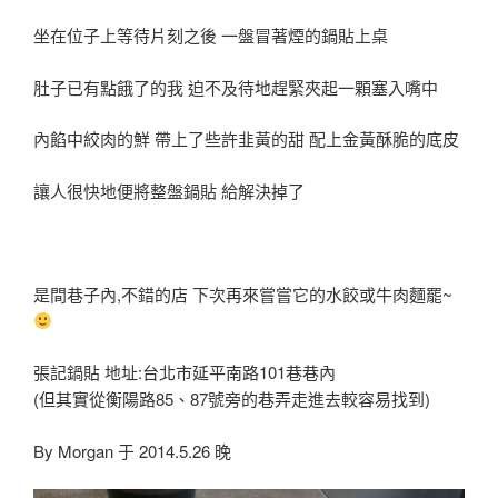
坐在位子上等待片刻之後 一盤冒著煙的鍋貼上桌
肚子已有點餓了的我 迫不及待地趕緊夾起一顆塞入嘴中
內餡中絞肉的鮮 帶上了些許韭黃的甜 配上金黃酥脆的底皮
讓人很快地便將整盤鍋貼 給解決掉了
是間巷子內,不錯的店 下次再來嘗嘗它的水餃或牛肉麵罷~
張記鍋貼 地址:台北市延平南路101巷巷內
(但其實從衡陽路85、87號旁的巷弄走進去較容易找到)
By Morgan 于 2014.5.26 晚