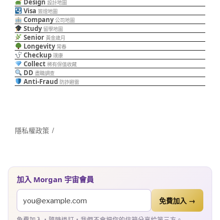
Design
設計地圖
Visa
簽證地圖
Company
公司地圖
Study
留學地圖
Senior
黃金歲月
Longevity
常春
Checkup
璞康
Collect
稀有保值收藏
DD
盡職調查
Anti-Fraud
防詐避雷
隱私權政策
加入 Morgan 宇宙會員
免費加入 →
免費加入・隨時退訂・我們不會把你的信箱分享給第三方。