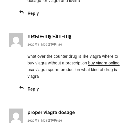
dosage for viagra and levitra
Reply
Щ€ЫЊШ§ЪЇШ±Ш§
2020年11月20日下午1:10
what over the counter drug is like viagra where to
buy viagra without a prescription
buy viagra online
usa
viagra sperm production what kind of drug is
viagra
Reply
proper viagra dosage
2020年11月24日下午6:26