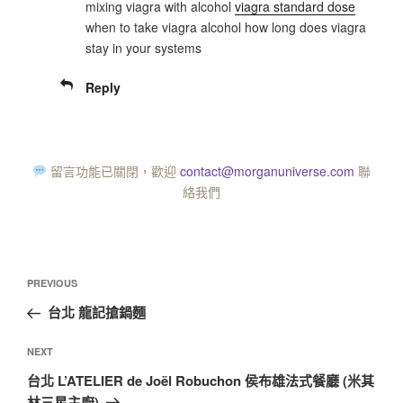
mixing viagra with alcohol
viagra standard dose
when to take viagra alcohol how long does viagra
stay in your systems
Reply
留言功能已關閉，歡迎
contact@morganuniverse.com
聯
絡我們
PREVIOUS
台北 龍記搶鍋麵
NEXT
台北 L’ATELIER de Joël Robuchon 侯布雄法式餐廳 (米其
林三星主廚)