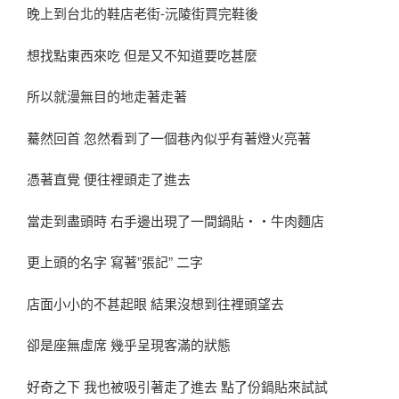
晚上到台北的鞋店老街-沅陵街買完鞋後
想找點東西來吃 但是又不知道要吃甚麼
所以就漫無目的地走著走著
驀然回首 忽然看到了一個巷內似乎有著燈火亮著
憑著直覺 便往裡頭走了進去
當走到盡頭時 右手邊出現了一間鍋貼‧‧牛肉麵店
更上頭的名字 寫著”張記” 二字
店面小小的不甚起眼 結果沒想到往裡頭望去
卻是座無虛席 幾乎呈現客滿的狀態
好奇之下 我也被吸引著走了進去 點了份鍋貼來試試