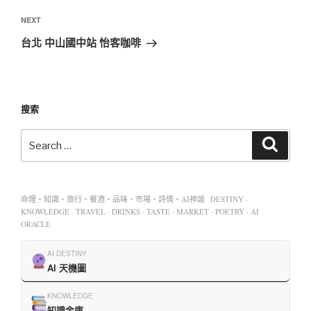
NEXT
台北 中山國中站 怡客咖啡
搜索
命理・知識・旅行・餐酒・品味・市場・詩情・AI神諭 DESTINY ·
KNOWLEDGE · TRAVEL · DRINKS · TASTE · MARKET · POETRY · AI
ORACLE
AI DESTINY
AI 天機圖
KNOWLEDGE
知識金庫