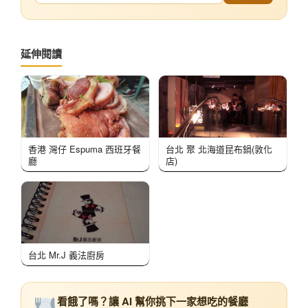
延伸閱讀
香港 灣仔 Espuma 西班牙餐
台北 聚 北海道昆布鍋(敦化
廳
店)
台北 Mr.J 義法廚房
看餓了嗎？讓 AI 幫你挑下一家想吃的餐廳