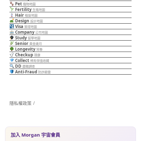
Pet
寵物地圖
Fertility
生殖地圖
Hair
植髮地圖
Design
設計地圖
Visa
簽證地圖
Company
公司地圖
Study
留學地圖
Senior
黃金歲月
Longevity
常春
Checkup
璞康
Collect
稀有保值收藏
DD
盡職調查
Anti-Fraud
防詐避雷
隱私權政策
加入 Morgan 宇宙會員