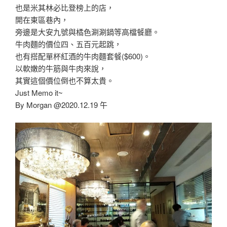
也是米其林必比登榜上的店，
開在東區巷內，
旁邊是大安九號與橘色涮涮鍋等高檔餐廳。
牛肉麵的價位四、五百元起跳，
也有搭配單杯紅酒的牛肉麵套餐($600)。
以軟嫩的牛筋與牛肉來說，
其實這個價位倒也不算太貴。
Just Memo it~
By Morgan @2020.12.19 午