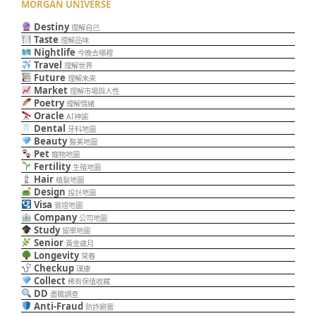
MORGAN UNIVERSE
Destiny
理解自己
Taste
理解品味
Nightlife
今晚去哪裡
Travel
理解世界
Future
理解未來
Market
理解市場與人性
Poetry
理解情緒
Oracle
AI神諭
Dental
牙科地圖
Beauty
醫美地圖
Pet
寵物地圖
Fertility
生殖地圖
Hair
植髮地圖
Design
設計地圖
Visa
簽證地圖
Company
公司地圖
Study
留學地圖
Senior
黃金歲月
Longevity
常春
Checkup
璞康
Collect
稀有保值收藏
DD
盡職調查
Anti-Fraud
防詐避雷