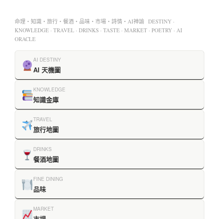
命理・知識・旅行・餐酒・品味・市場・詩情・AI神諭 DESTINY ·
KNOWLEDGE · TRAVEL · DRINKS · TASTE · MARKET · POETRY · AI
ORACLE
AI DESTINY
AI 天機圖
KNOWLEDGE
知識金庫
TRAVEL
旅行地圖
DRINKS
餐酒地圖
FINE DINING
品味
MARKET
市場