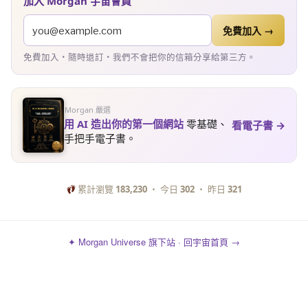
加入 Morgan 宇宙會員
免費加入 →
免費加入・隨時退訂・我們不會把你的信箱分享給第三方。
Morgan 嚴選
用 AI 造出你的第一個網站
零基礎、
看電子書 →
手把手電子書。
累計瀏覽
183,230
・ 今日
302
・ 昨日
321
✦ Morgan Universe 旗下站 · 回宇宙首頁 →