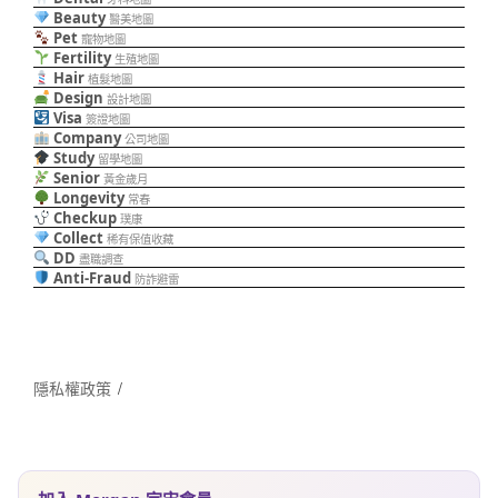
Beauty
醫美地圖
Pet
寵物地圖
Fertility
生殖地圖
Hair
植髮地圖
Design
設計地圖
Visa
簽證地圖
Company
公司地圖
Study
留學地圖
Senior
黃金歲月
Longevity
常春
Checkup
璞康
Collect
稀有保值收藏
DD
盡職調查
Anti-Fraud
防詐避雷
隱私權政策