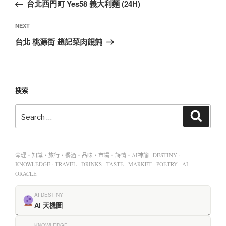
台北西門町 Yes58 義大利麵 (24H)
NEXT
台北 桃源街 趙記菜肉餛飩
搜索
命理・知識・旅行・餐酒・品味・市場・詩情・AI神諭 DESTINY ·
KNOWLEDGE · TRAVEL · DRINKS · TASTE · MARKET · POETRY · AI
ORACLE
AI DESTINY
AI 天機圖
KNOWLEDGE