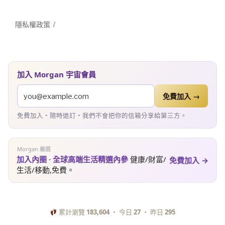
隱私權政策
加入 Morgan 宇宙會員
免費加入 →
免費加入・隨時退訂・我們不會把你的信箱分享給第三方。
Morgan 嚴選
加入內圈 · 全球高端生活精選內參
健康/財富/
免費加入 →
生活/移動,免費。
累計瀏覽
183,604
・ 今日
27
・ 昨日
295