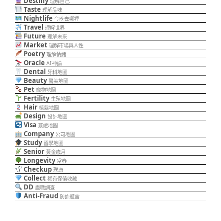
Destiny
理解自己
Taste
理解品味
Nightlife
今晚去哪裡
Travel
理解世界
Future
理解未來
Market
理解市場與人性
Poetry
理解情緒
Oracle
AI神諭
Dental
牙科地圖
Beauty
醫美地圖
Pet
寵物地圖
Fertility
生殖地圖
Hair
植髮地圖
Design
設計地圖
Visa
簽證地圖
Company
公司地圖
Study
留學地圖
Senior
黃金歲月
Longevity
常春
Checkup
璞康
Collect
稀有保值收藏
DD
盡職調查
Anti-Fraud
防詐避雷