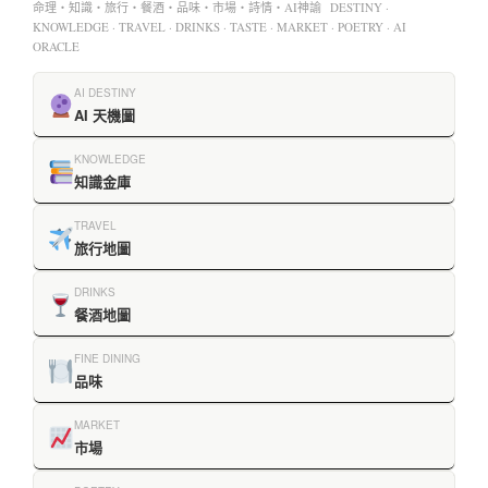
命理・知識・旅行・餐酒・品味・市場・詩情・AI神諭 DESTINY ·
KNOWLEDGE · TRAVEL · DRINKS · TASTE · MARKET · POETRY · AI
ORACLE
AI DESTINY
AI 天機圖
KNOWLEDGE
知識金庫
TRAVEL
旅行地圖
DRINKS
餐酒地圖
FINE DINING
品味
MARKET
市場