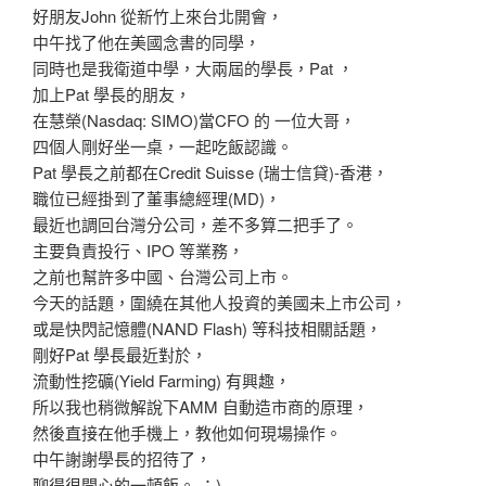
好朋友John 從新竹上來台北開會，
中午找了他在美國念書的同學，
同時也是我衛道中學，大兩屆的學長，Pat ，
加上Pat 學長的朋友，
在慧榮(Nasdaq: SIMO)當CFO 的 一位大哥，
四個人剛好坐一桌，一起吃飯認識。
Pat 學長之前都在Credit Suisse (瑞士信貸)-香港，
職位已經掛到了董事總經理(MD)，
最近也調回台灣分公司，差不多算二把手了。
主要負責投行、IPO 等業務，
之前也幫許多中國、台灣公司上市。
今天的話題，圍繞在其他人投資的美國未上市公司，
或是快閃記憶體(NAND Flash) 等科技相關話題，
剛好Pat 學長最近對於，
流動性挖礦(Yield Farming) 有興趣，
所以我也稍微解說下AMM 自動造市商的原理，
然後直接在他手機上，教他如何現場操作。
中午謝謝學長的招待了，
聊得很開心的一頓飯。 ：)