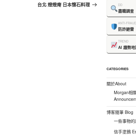
台北 燈燈庵 日本懷石料理
DD
盡職調查
ANTI-FRAU
防詐避雷
TREND
AI 趨勢地
CATEGORIES
關於About
Morgan相
Announcem
博客隨筆 Blog
一些事物的感想
信手塗鴉 Es