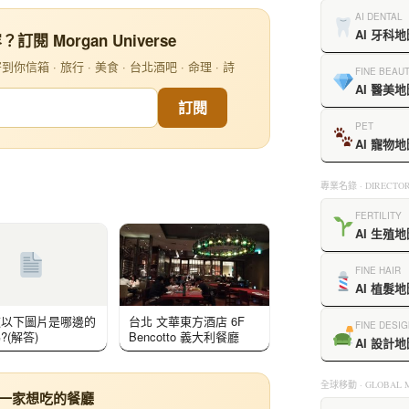
AI DENTAL
AI 牙科地
閱 Morgan Universe
信箱 · 旅行 · 美食 · 台北酒吧 · 命理 · 詩
FINE BEAU
AI 醫美地
訂閱
PET
AI 寵物地
專業名錄 · DIRECTOR
FERTILITY
AI 生殖地
FINE HAIR
AI 植髮地
道以下圖片是哪邊的
台北 文華東方酒店 6F
FINE DESIG
?(解答)
Bencotto 義大利餐廳
AI 設計地
全球移動 · GLOBAL M
下一家想吃的餐廳