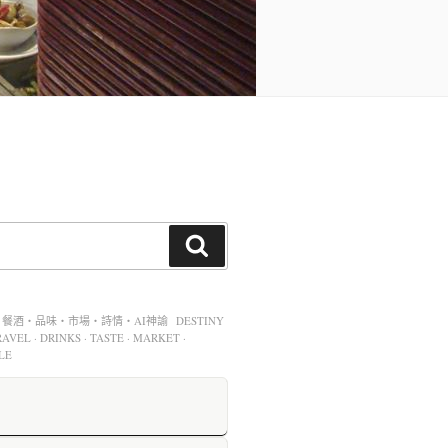
酒・品味・市場・詩情・AI神諭 DESTINY
AVEL · DRINKS · TASTE · MARKET ·
LE