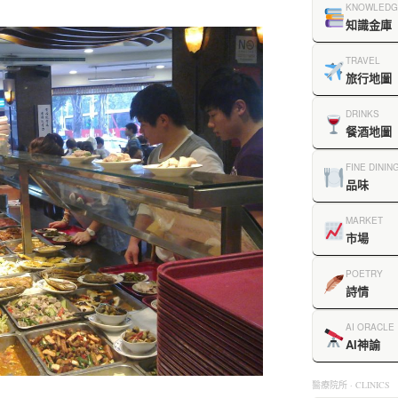
KNOWLEDG
知識金庫
TRAVEL
旅行地圖
DRINKS
餐酒地圖
FINE DININ
品味
MARKET
市場
POETRY
詩情
AI ORACLE
AI神諭
醫療院所 · CLINICS