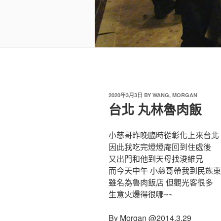
2020年3月3日
BY
WANG, MORGAN
台北 丸林魯肉飯
小慈哥昨晚臨時從彰化上來台北
因此我吃完燈燈庵回到住處後
又出門和他到天母找浚維兄
而今天中午 小慈哥帶我到民族
雖名為魯肉飯店 但觀光客很多
生意火爆得很哪~~
By Morgan @2014.3.29