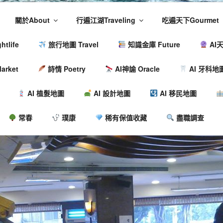
關於About
行遍江湖Traveling
吃遍天下Gourmet
tlife
旅行地圖 Travel
知識金庫 Future
AI天
arket
詩情 Poetry
AI神諭 Oracle
AI 牙科地
AI 植髮地圖
AI 設計地圖
AI 移民地圖
常春
璞康
稀有保值收藏
盡職調查