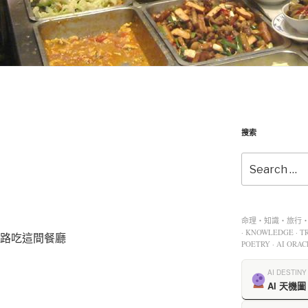
搜索
命理・知識・旅行・餐
· KNOWLEDGE · TR
東路吃這間餐廳
POETRY · AI ORAC
AI DESTINY
AI 天機圖