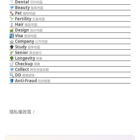
Dental
牙科地圖
Beauty
醫美地圖
Pet
寵物地圖
Fertility
生殖地圖
Hair
植髮地圖
Design
設計地圖
Visa
簽證地圖
Company
公司地圖
Study
留學地圖
Senior
黃金歲月
Longevity
常春
Checkup
璞康
Collect
稀有保值收藏
DD
盡職調查
Anti-Fraud
防詐避雷
隱私權政策