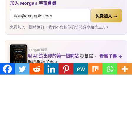
加入 Morgan 宇宙會員
免費加入 →
免費加入・隨時退訂・我們不會把你的信箱分享給第三方。
Morgan 嚴選
用 AI 造出你的第一個網站
零基礎、
看電子書 →
手把手電子書。
累計瀏覽
183,331
・ 今日
49
・ 昨日
354
✦ Morgan Universe 旗下站 · 回宇宙首頁 →