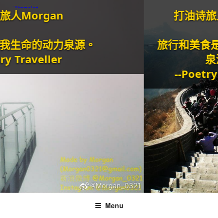
rgan
打油诗旅人Mor
的动力泉源。
旅行和美食是我生
veller
泉源。
--Poetry Trave
Menu