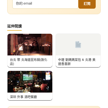
訂閱
延伸閱讀
台北 聚 北海道昆布鍋(敦化
中壢 劉媽媽菜包 & 北港 美
店)
達香喜餅
深圳 外事 酒吧餐廳