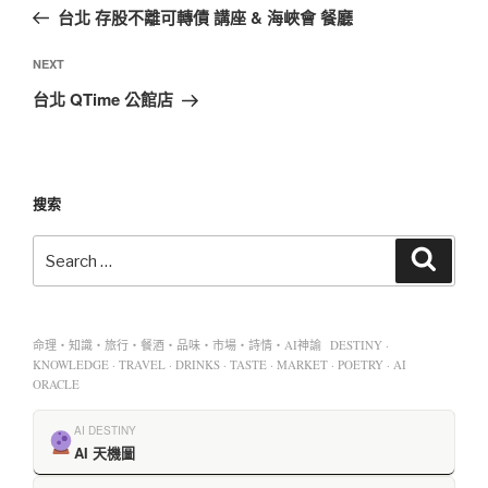
台北 存股不離可轉債 講座 & 海峽會 餐廳
NEXT
台北 QTime 公館店
搜索
命理・知識・旅行・餐酒・品味・市場・詩情・AI神諭 DESTINY ·
KNOWLEDGE · TRAVEL · DRINKS · TASTE · MARKET · POETRY · AI
ORACLE
AI DESTINY
AI 天機圖