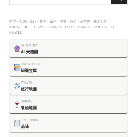
命理・知識・旅行・餐酒・品味・市場・詩情・AI神諭 DESTINY ·
KNOWLEDGE · TRAVEL · DRINKS · TASTE · MARKET · POETRY · AI
ORACLE
AI DESTINY
AI 天機圖
KNOWLEDGE
知識金庫
TRAVEL
旅行地圖
DRINKS
餐酒地圖
FINE DINING
品味