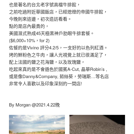
也是著名的台北老字號高檔牛排館，
之前吃過附近華國飯店，已經熄燈的帝國牛排館，
今晚則來這邊，初次造訪看看。
點的是店內最貴的，
美國濕式熟成45天極黑神戶肋眼牛排套餐。
($6,000+10%，for 2)
佐餐的是Vivino 評分4.2/5，一支好的以色列紅酒。
烤的鮮粉色之牛肉，讓人光視覺上就已很滿足了，
配上法國的鹽之花海鹽，以及玫瑰鹽，
吃起來真的是不會遜色於國賓A-Cut, 晶華Robin’s ,
或是像Danny&Company, 茹絲葵，勞瑞斯…等名店
非常令人喜歡以及印象深刻的一間店!
By Morgan @2021.4.22晚