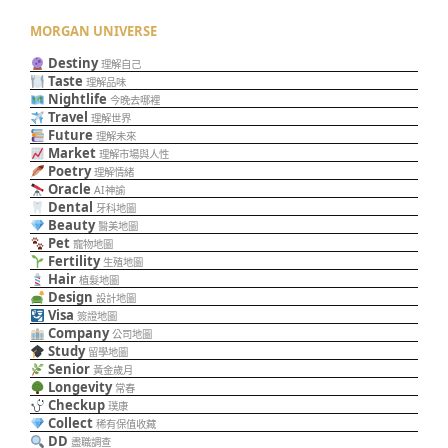
MORGAN UNIVERSE
Destiny
理解自己
Taste
理解品味
Nightlife
今晚去哪裡
Travel
理解世界
Future
理解未來
Market
理解市場與人性
Poetry
理解情緒
Oracle
AI神諭
Dental
牙科地圖
Beauty
醫美地圖
Pet
寵物地圖
Fertility
生殖地圖
Hair
植髮地圖
Design
設計地圖
Visa
簽證地圖
Company
公司地圖
Study
留學地圖
Senior
黃金歲月
Longevity
常春
Checkup
璞康
Collect
稀有保值收藏
DD
盡職調查