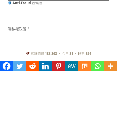
Anti-Fraud
防詐避雷
隱私權政策
累計瀏覽
183,363
・ 今日
81
・ 昨日
354
✦ Morgan Universe 旗下站 · 回宇宙首頁 →