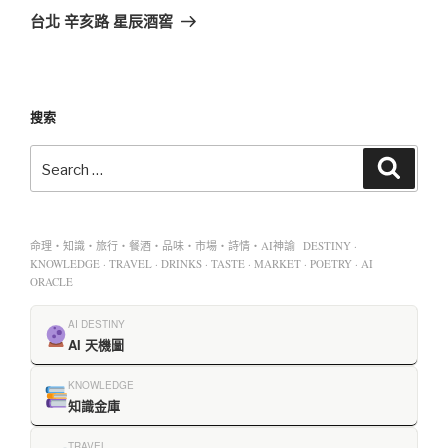
台北 辛亥路 星辰酒窖
搜索
命理・知識・旅行・餐酒・品味・市場・詩情・AI神諭 DESTINY ·
KNOWLEDGE · TRAVEL · DRINKS · TASTE · MARKET · POETRY · AI
ORACLE
AI DESTINY
AI 天機圖
KNOWLEDGE
知識金庫
TRAVEL