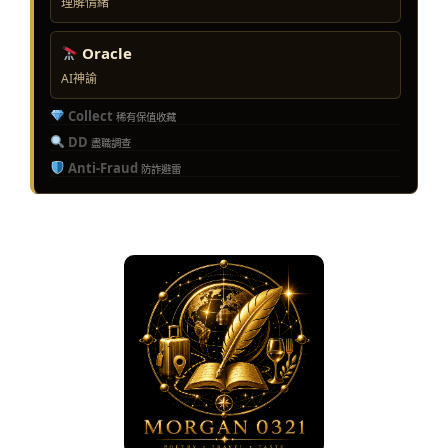
理解情緒
Oracle
AI神諭
Collect
稀有保值收藏
DD
盡職調查
Anti-Fraud
防詐避雷