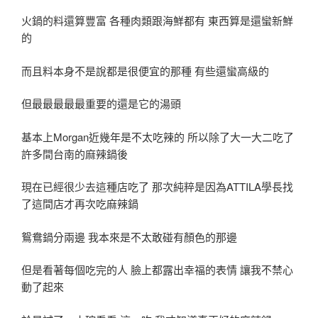
火鍋的料還算豐富 各種肉類跟海鮮都有 東西算是還蠻新鮮
的
而且料本身不是說都是很便宜的那種 有些還蠻高級的
但最最最最最重要的還是它的湯頭
基本上Morgan近幾年是不太吃辣的 所以除了大一大二吃了
許多間台南的麻辣鍋後
現在已經很少去這種店吃了 那次純粹是因為ATTILA學長找
了這間店才再次吃麻辣鍋
鴛鴦鍋分兩邊 我本來是不太敢碰有顏色的那邊
但是看著每個吃完的人 臉上都露出幸福的表情 讓我不禁心
動了起來