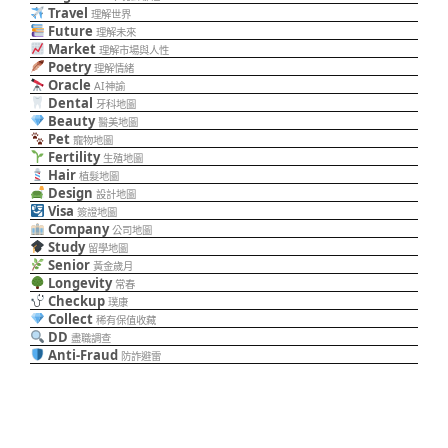
Travel
理解世界
Future
理解未來
Market
理解市場與人性
Poetry
理解情緒
Oracle
AI神諭
Dental
牙科地圖
Beauty
醫美地圖
Pet
寵物地圖
Fertility
生殖地圖
Hair
植髮地圖
Design
設計地圖
Visa
簽證地圖
Company
公司地圖
Study
留學地圖
Senior
黃金歲月
Longevity
常春
Checkup
璞康
Collect
稀有保值收藏
DD
盡職調查
Anti-Fraud
防詐避雷