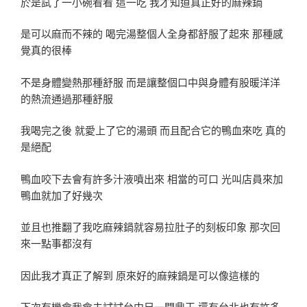
於是試了一小碗看看 這一吃 我才知道真正好的麻辣鍋
是可以麻而不辣的 喝完湯整個人全身都舒服了起來 那種感
覺真的很棒
不是身體變熱那種舒服 而是讓整個口中與身體有股暖洋洋
的熱流通過那種舒服
我喝完之後 就愛上了它的湯頭 而且配合它的鴨血來吃 真的
是絕配
鴨血咬下去會有許多汁液噴出來 相當的可口 光叫店員來加
鴨血就加了好幾次
並且也推翻了我吃麻辣鍋就容易拉肚子的刻板印象 那次回
來一點事都沒有
因此我才真正了解到 原來好的麻辣鍋是可以像這樣的
下次有機會我會去試試台中另一間鼎王 還有台北也有許多