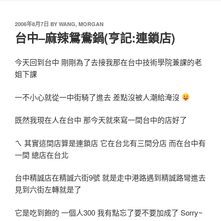
2006年8月7日
BY
WANG, MORGAN
台中–麻辣鴛鴦鍋(亨記:連鎖店)
今天回到台中 剛剛為了去接我那在台中技術學院兼課的老
姐下課
一不小心就從一中街騎了進去 差點沒被人潮給淹沒
既然我現在人在台中 那今天就來寫一間台中的店好了
ㄟ 其實這間店算是連鎖店 它在台北有三間分店 而在台中有
一間 總店在台北
台中精誠店在精誠六街9號 就是走中港路遇到精誠路彎進去
見到六街左轉就是了
它是吃到飽的 一個人300 我有點忘了要不要加成了 Sorry~