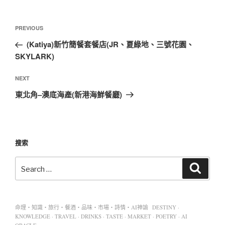
PREVIOUS
(Katiya)新竹簡餐套餐店(JR、夏綠地、三號花園、
SKYLARK)
NEXT
東北角–澳底海產(新港海鮮餐廳)
搜索
命理・知識・旅行・餐酒・品味・市場・詩情・AI神諭 DESTINY ·
KNOWLEDGE · TRAVEL · DRINKS · TASTE · MARKET · POETRY · AI