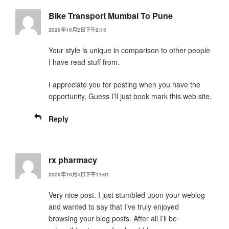
Bike Transport Mumbai To Pune
2020年10月2日下午2:13
Your style is unique in comparison to other people
I have read stuff from.
I appreciate you for posting when you have the
opportunity, Guess I’ll just book mark this web site.
Reply
rx pharmacy
2020年10月4日下午11:01
Very nice post. I just stumbled upon your weblog
and wanted to say that I’ve truly enjoyed
browsing your blog posts. After all I’ll be