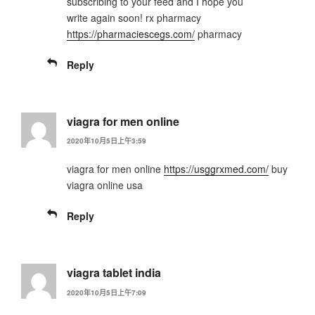
subscribing to your feed and I hope you
write again soon! rx pharmacy
https://pharmaciescegs.com/
pharmacy
Reply
viagra for men online
2020年10月5日上午3:59
viagra for men online
https://usggrxmed.com/
buy
viagra online usa
Reply
viagra tablet india
2020年10月5日上午7:09