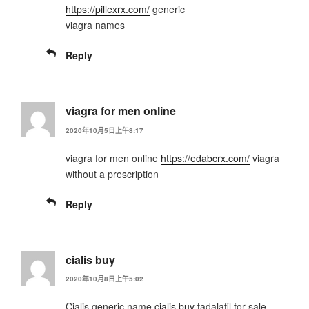
https://pillexrx.com/
generic
viagra names
Reply
viagra for men online
2020年10月5日上午8:17
viagra for men online
https://edabcrx.com/
viagra
without a prescription
Reply
cialis buy
2020年10月8日上午5:02
Cialis generic name
cialis buy
tadalafil for sale