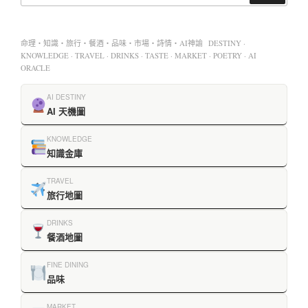
命理・知識・旅行・餐酒・品味・市場・詩情・AI神諭 DESTINY ·
KNOWLEDGE · TRAVEL · DRINKS · TASTE · MARKET · POETRY · AI
ORACLE
AI DESTINY
AI 天機圖
KNOWLEDGE
知識金庫
TRAVEL
旅行地圖
DRINKS
餐酒地圖
FINE DINING
品味
MARKET