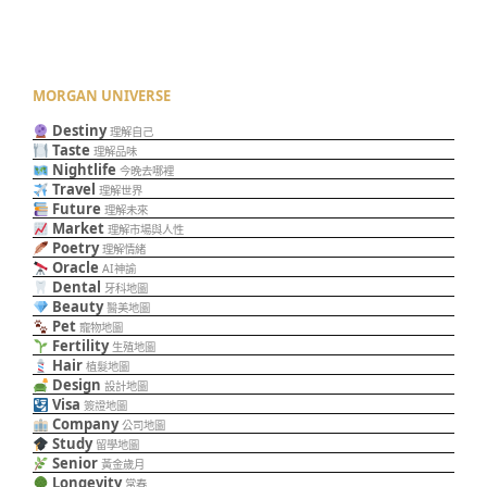
MORGAN UNIVERSE
Destiny
理解自己
Taste
理解品味
Nightlife
今晚去哪裡
Travel
理解世界
Future
理解未來
Market
理解市場與人性
Poetry
理解情緒
Oracle
AI神諭
Dental
牙科地圖
Beauty
醫美地圖
Pet
寵物地圖
Fertility
生殖地圖
Hair
植髮地圖
Design
設計地圖
Visa
簽證地圖
Company
公司地圖
Study
留學地圖
Senior
黃金歲月
Longevity
常春