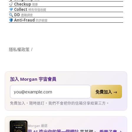
Checkup
璞康
Collect
稀有保值收藏
DD
盡職調查
Anti-Fraud
防詐避雷
隱私權政策
加入 Morgan 宇宙會員
免費加入 →
免費加入・隨時退訂・我們不會把你的信箱分享給第三方。
Morgan 嚴選
用 AI 造出你的第一個網站
零基礎、