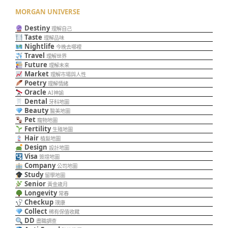
MORGAN UNIVERSE
Destiny
理解自己
Taste
理解品味
Nightlife
今晚去哪裡
Travel
理解世界
Future
理解未來
Market
理解市場與人性
Poetry
理解情緒
Oracle
AI神諭
Dental
牙科地圖
Beauty
醫美地圖
Pet
寵物地圖
Fertility
生殖地圖
Hair
植髮地圖
Design
設計地圖
Visa
簽證地圖
Company
公司地圖
Study
留學地圖
Senior
黃金歲月
Longevity
常春
Checkup
璞康
Collect
稀有保值收藏
DD
盡職調查