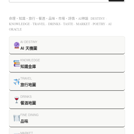
命理・知識・旅行・餐酒・品味・市場・詩情・AI神諭 DESTINY ·
KNOWLEDGE · TRAVEL · DRINKS · TASTE · MARKET · POETRY · AI
ORACLE
AI DESTINY
AI 天機圖
KNOWLEDGE
知識金庫
TRAVEL
旅行地圖
DRINKS
餐酒地圖
FINE DINING
品味
MARKET