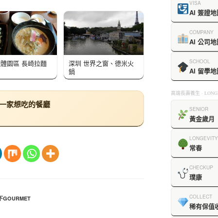
VISA
AI 簽證地
COMPANY
AI 公司地
SCHOOL
體園區 長崎拉麵
深圳 世界之窗、德米火
AI 留學地
鍋
高端長壽養生 · LONGE
下一家想吃的餐廳
SENIOR
黃金歲月
LONGEVITY
常春
CHECKUP
璞康
COLLECT
GOURMET
稀有保值