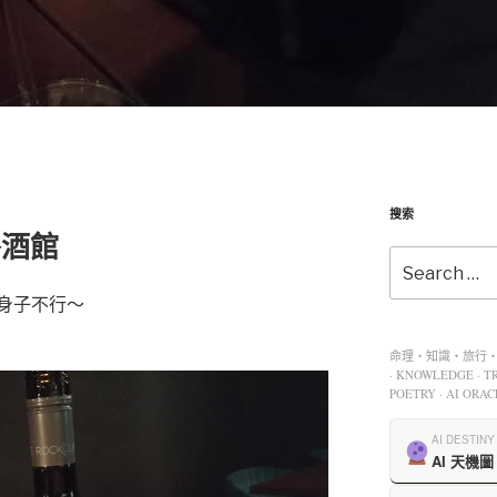
搜索
餐酒館
身子不行～
命理・知識・旅行・餐
· KNOWLEDGE · TR
POETRY · AI ORAC
AI DESTINY
AI 天機圖