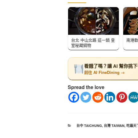
台北 中山北路 這一鍋 皇
南港軟
室秘藏鍋物
看餓了嗎？讓 AI 幫你挑
前往 AI FineDining →
Spread the love
台中 TAICHUNG
,
台灣 TAIWAN
,
吃遍天下