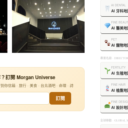
AI DENTAL
AI 牙科地
FINE BEAU
AI 醫美地
PET
AI 寵物地
專業名錄 · DIRECTOR
FERTILITY
AI 生殖地
閱 Morgan Universe
信箱 · 旅行 · 美食 · 台北酒吧 · 命理 · 詩
FINE HAIR
AI 植髮地
訂閱
FINE DESIG
AI 設計地
全球移動 · GLOBAL M