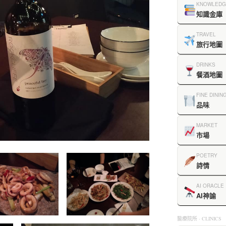
KNOWLEDG
知識金庫
TRAVEL
旅行地圖
DRINKS
餐酒地圖
FINE DININ
品味
MARKET
市場
POETRY
詩情
AI ORACLE
AI神諭
醫療院所 · CLINICS