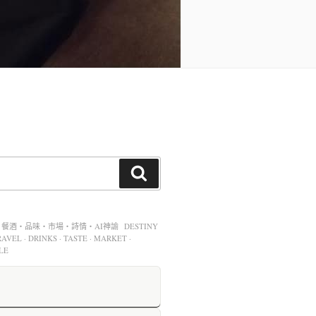
酒・品味・市場・詩情・AI神諭 DESTINY
AVEL · DRINKS · TASTE · MARKET ·
LE