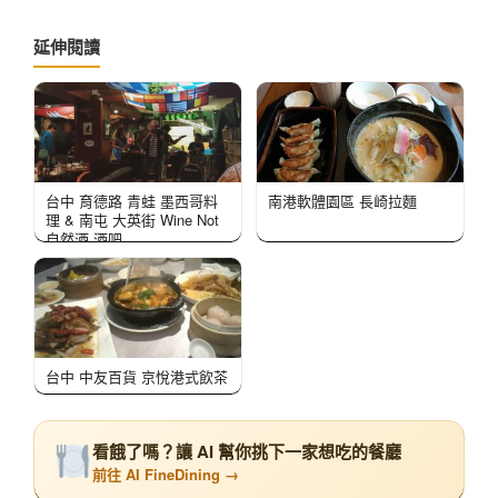
延伸閱讀
台中 育德路 青蛙 墨西哥料
南港軟體園區 長崎拉麵
理 & 南屯 大英街 Wine Not
自然酒 酒吧
台中 中友百貨 京悅港式飲茶
看餓了嗎？讓 AI 幫你挑下一家想吃的餐廳
前往 AI FineDining →