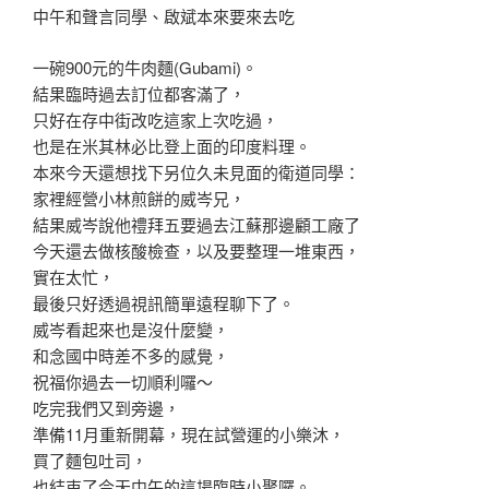
中午和聲言同學、啟斌本來要來去吃
一碗900元的牛肉麵(Gubami)。
結果臨時過去訂位都客滿了，
只好在存中街改吃這家上次吃過，
也是在米其林必比登上面的印度料理。
本來今天還想找下另位久未見面的衛道同學：
家裡經營小林煎餅的威岑兄，
結果威岑說他禮拜五要過去江蘇那邊顧工廠了
今天還去做核酸檢查，以及要整理一堆東西，
實在太忙，
最後只好透過視訊簡單遠程聊下了。
威岑看起來也是沒什麼變，
和念國中時差不多的感覺，
祝福你過去一切順利囉～
吃完我們又到旁邊，
準備11月重新開幕，現在試營運的小樂沐，
買了麵包吐司，
也結束了今天中午的這場臨時小聚囉。