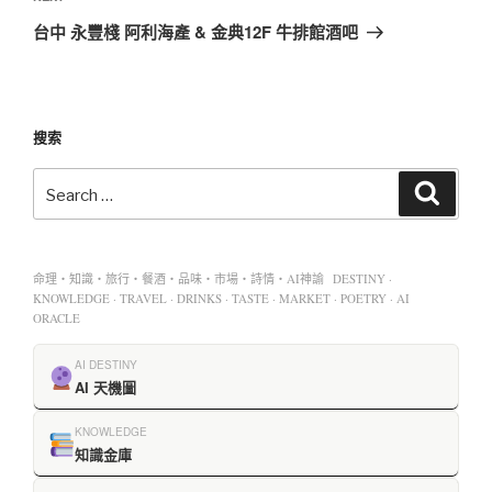
台中 永豐棧 阿利海產 & 金典12F 牛排館酒吧
搜索
命理・知識・旅行・餐酒・品味・市場・詩情・AI神諭 DESTINY ·
KNOWLEDGE · TRAVEL · DRINKS · TASTE · MARKET · POETRY · AI
ORACLE
AI DESTINY
AI 天機圖
KNOWLEDGE
知識金庫