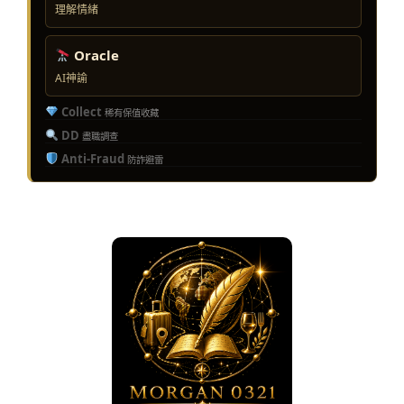
理解情緒
Oracle
AI神諭
Collect
稀有保值收藏
DD
盡職調查
Anti-Fraud
防詐避雷