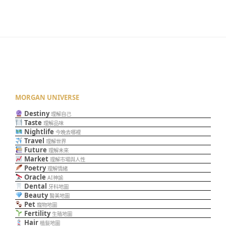
MORGAN UNIVERSE
Destiny
理解自己
Taste
理解品味
Nightlife
今晚去哪裡
Travel
理解世界
Future
理解未來
Market
理解市場與人性
Poetry
理解情緒
Oracle
AI神諭
Dental
牙科地圖
Beauty
醫美地圖
Pet
寵物地圖
Fertility
生殖地圖
Hair
植髮地圖