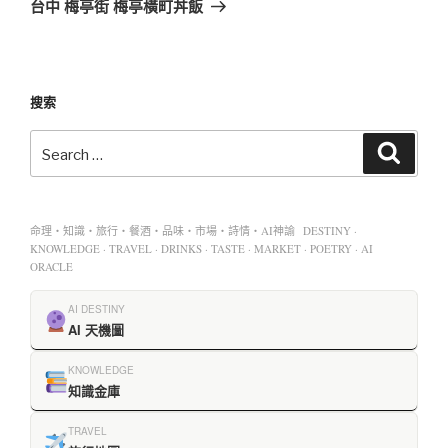
台中 梅亭街 梅亭橫町丼飯
搜索
命理・知識・旅行・餐酒・品味・市場・詩情・AI神諭 DESTINY ·
KNOWLEDGE · TRAVEL · DRINKS · TASTE · MARKET · POETRY · AI
ORACLE
AI DESTINY
AI 天機圖
KNOWLEDGE
知識金庫
TRAVEL