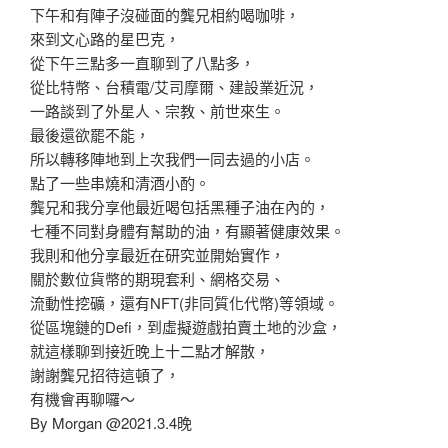
下午和有陣子沒碰面的龔兄相約喝咖啡，
來到文心路的星巴克，
從下午三點多一直聊到了八點多，
從比特幣、台積電/艾司摩爾、建設業近況，
一路談到了外星人、宗教、前世來生。
最後還欲罷不能，
所以轉移陣地到上次我們一同去過的小店。
點了一些串燒和清酒小酌。
龔兄和我分享他最近喝包括黑種子油在內的，
七種不同對身體有幫助的油，有顯著健康效果。
我則和他分享最近在研究並開始實作，
關於數位貨幣的期現套利、網格交易、
流動性挖礦，還有NFT(非同質化代幣)等領域。
從區塊鏈的Defi，到虛擬遊戲拍賣土地的沙盒，
就這樣聊到接近晚上十二點才解散，
謝謝龔兄招待這頓了，
有機會再聊囉～
By Morgan @2021.3.4晚